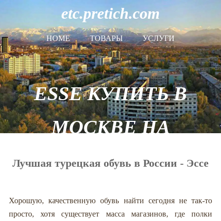
etc.pretich.com
HOME
ТОВАРЫ
УСЛУГИ
ESSE КУПИТЬ В
МОСКВЕ НА
ОФИЦИАЛЬНОМ
Лучшая турецкая обувь в России - Эссе
САЙТЕ
Хорошую, качественную обувь найти сегодня не так-то
просто, хотя существует масса магазинов, где полки