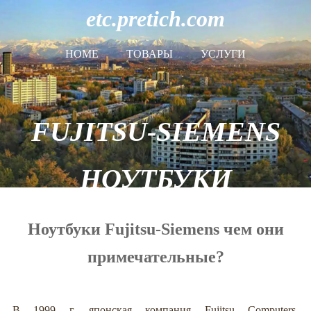
etc.pretich.com
HOME
ТОВАРЫ
УСЛУГИ
FUJITSU-SIEMENS
НОУТБУКИ
Ноутбуки Fujitsu-Siemens чем они
примечательные?
В 1999 г. японская компания Fujitsu Computers,