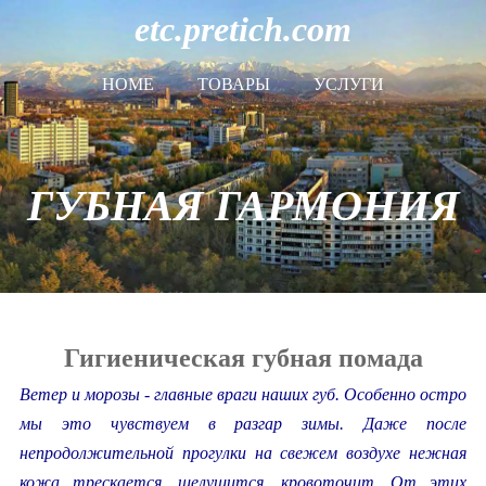
etc.pretich.com
HOME
ТОВАРЫ
УСЛУГИ
ГУБНАЯ ГАРМОНИЯ
Гигиеническая губная помада
Ветер и морозы - главные враги наших губ. Особенно остро
мы это чувствуем в разгар зимы. Даже после
непродолжительной прогулки на свежем воздухе нежная
кожа трескается, шелушится, кровоточит. От этих