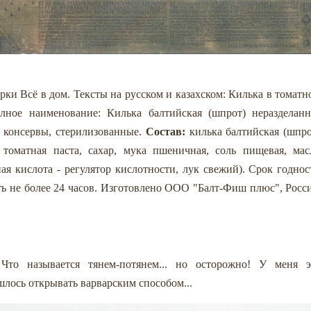
ки Всё в дом. Тексты на русском и казахском: Килька в томатн
ное наименование: Килька балтийская (шпрот) неразделанн
 консервы, стерилизованные.
Состав:
килька балтийская (шпро
, томатная паста, сахар, мука пшеничная, соль пищевая, мас
ая кислота - регулятор кислотности, лук свежий). Срок годнос
ть не более 24 часов. Изготовлено ООО "Балт-Фиш плюс", Росси
 Что называется тянем-потянем... но осторожно! У меня э
шлось открывать варварским способом...