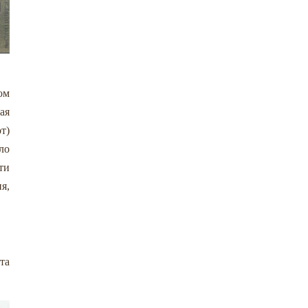
ом
ая
т)
ло
ти
я,
та