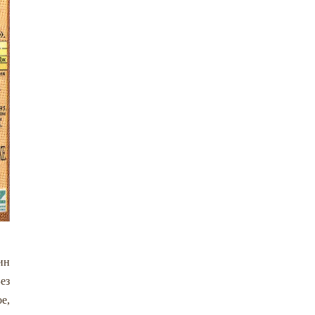
ин
ез
е,