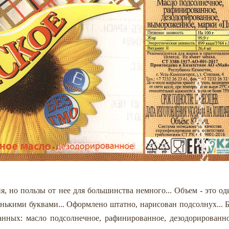
я, но пользы от нее для большинства немного... Объем - это од
енькими буквами... Оформлено штатно, нарисован подсолнух... Б
анных: масло подсолнечное, рафинированное, дезодорированно