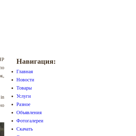
HP
Навигация:
по
Главная
к,
Новости
Товары
Услуги
in
Разное
но
Объявления
Фотогалереи
Скачать