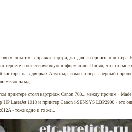
ервым опытом заправки картриджа для лазерного принтера 
 в интернете соответствующую информацию. Понял, что это мне 
й конторе, на задворках Алматы, флакон тонера - черный порошо
ло месяц назад.
том принтере стоял картридж Canon 703... между прочим - Made 
ер HP LaserJet 1018 и принтер Canon i-SENSYS LBP2900 - это од
612A - тоже одно и то же...