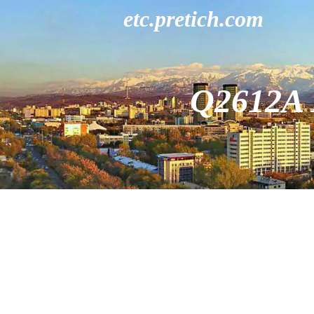
etc.pretich.com
Q2612A