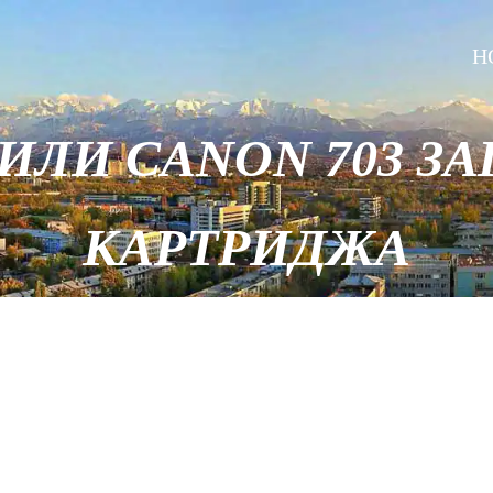
H
 ИЛИ CANON 703 З
КАРТРИДЖА