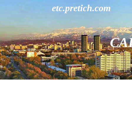
etc.pretich.com
СА