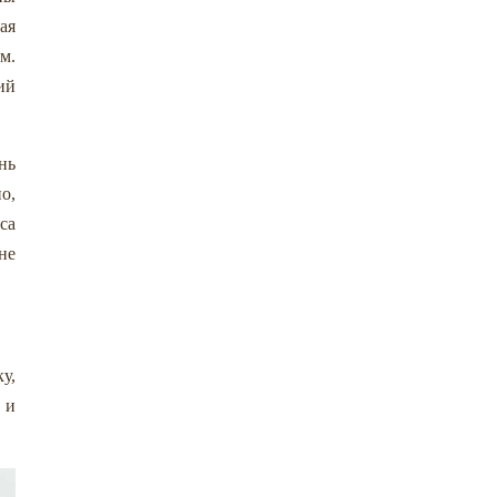
ая
м.
ий
нь
о,
са
не
у,
 и