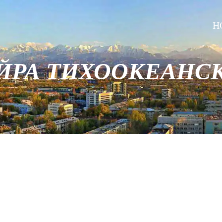
H
ЙРА ТИХООКЕАНС