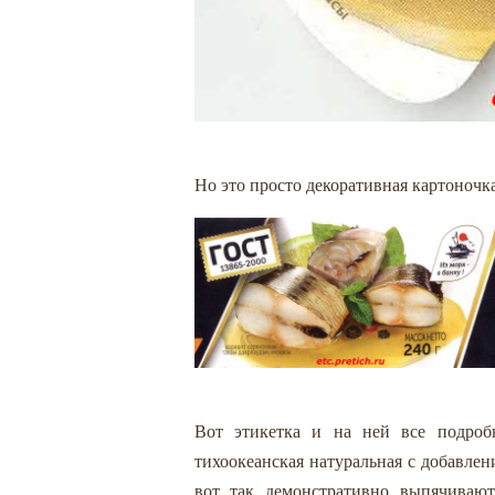
Но это просто декоративная картоночка
Вот этикетка и на ней все подробн
тихоокеанская натуральная с добавле
вот так демонстративно выпячивают