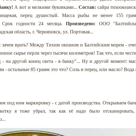
банку!
А вот и мелкими буковками...
Состав:
сайра тихоокеанск
ь пищевая, перец душистый. Масса рыбы не менее 155 грам
. Срок годности 24 месяца.
Произведено:
ООО "Балтийск
ская область, г. Черняховск, ул. Портовая...
в: зачем врать? Между Тихим океаном и Балтийским морем - оче
енное сырье перли через тысячи километров! Так что, если честн
д - на другой конец света - в банку"... Ну и другой момент: мас
 - остальные 85 грамм это что? Соль и перец, или масло? Вода 
им под ним маркировку - с датой производства. Открываем банк
кетку я тоже убрал, так как её надо было отсканировать,
...