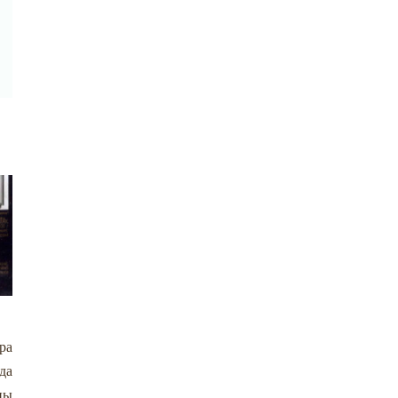
ра
да
ны