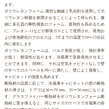
ます。
ポリウレタンフォーム-適切な触媒と乳化剤を使用してポ
リウレタン樹脂を膨潤させることによって得られる、微
細に多孔質の剛性構造のフォーム。遮熱性を高めるため
に、フレオン-11などが膨張ガスとして使用され、発泡お
よび発泡硬化のプロセスは、5℃までの温度で10〜15分以
内に発生します
ポリウレタンフォームは、バルク密度が低く、熱伝導率
が低く、耐湿性があります。冷蔵庫で直接発泡させるこ
とができます。同時に、それは空気キャビティなしで壁
のすべてのスペースを均一に満たし、壁によく接着し、
キャビネットの強度を高めます。
断熱材の品質に応じて、冷蔵庫キャビネットの壁の断熱
材の厚さは、ドアでは30〜70 mm、35〜50 mmになりま
す。グラスファイバー断熱材をポリウレタンフォーム断
熱材に置き換えると、同じサイズのケースで冷蔵庫の容