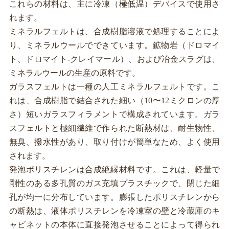
これらの材料は、主に冷凍（極低温）デバイスで使用さ
れます。
ミネラルフェルトは、合成樹脂溶液で処理することによ
り、ミネラルウールでできています。鉱物岩（ドロマイ
ト、ドロマイト-クレイマール）、および冶金スラグは、
ミネラルウールの生産の原料です。
ガラスフェルトは一種の人工ミネラルフェルトです。こ
れは、合成樹脂で結合された細い（10〜12ミクロンの厚
さ）短いガラスフィラメントで構成されています。ガラ
スフェルトと極細繊維で作られた断熱材は、耐生物性、
無臭、撥水性があり、取り付けが簡単なため、よく使用
されます。
発泡ポリスチレンは合成絶縁材料です。これは、軽量で
剛性のある多孔質のガス充填プラスチックで、閉じた細
孔が均一に分布しています。膨張したポリスチレンから
の断熱は、液体ポリスチレンを冷凍室の壁と冷蔵庫のキ
ャビネットの本体に直接発泡させることによって得られ