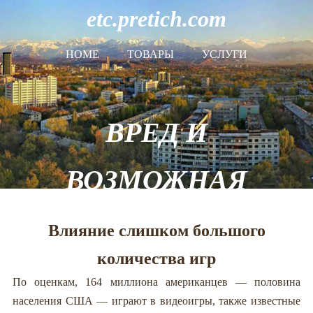
etc.pretich.com
HOME
ТОВАРЫ
УСЛУГИ
ВРЕД И
ВОЗМОЖНАЯ
ПОЛЬЗА
Влияние слишком большого
количества игр
КОМПЬЮТЕРНЫХ
По оценкам, 164 миллиона американцев — половина
населения США — играют в видеоигры, также известные