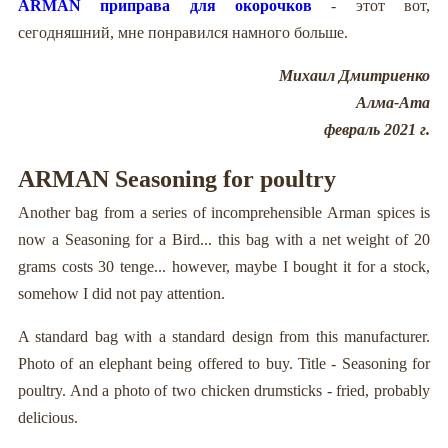
ARMAN приправа для окорочков
- этот вот,
сегодняшний, мне понравился намного больше.
Михаил Дмитриенко
Алма-Ата
февраль 2021 г.
ARMAN Seasoning for poultry
Another bag from a series of incomprehensible Arman spices is
now a Seasoning for a Bird... this bag with a net weight of 20
grams costs 30 tenge... however, maybe I bought it for a stock,
somehow I did not pay attention.
A standard bag with a standard design from this manufacturer.
Photo of an elephant being offered to buy. Title - Seasoning for
poultry. And a photo of two chicken drumsticks - fried, probably
delicious.