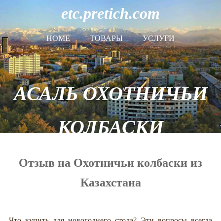
etc.pretich.com
HOME
ТОВАРЫ
УСЛУГИ
АСАЛЬ ОХОТНИЧЬИ
КОЛБАСКИ
Отзыв на Охотничьи колбаски из
Казахстана
Что купить для новогоднего стола? Эти вопросы всегда