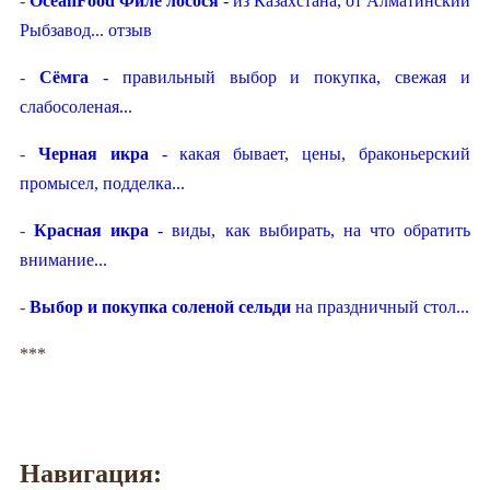
-
OceanFood Филе лосося
- из Казахстана, от Алматинский
Рыбзавод... отзыв
-
Сёмга
- правильный выбор и покупка, свежая и
слабосоленая...
-
Черная икра
- какая бывает, цены, браконьерский
промысел, подделка...
-
Красная икра
- виды, как выбирать, на что обратить
внимание...
-
Выбор и покупка соленой сельди
на праздничный стол...
***
Навигация: