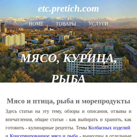
etc.pretich.com
HOME
ТОВАРЫ
УСЛУГИ
МЯСО, КУРИЦА,
РЫБА
Мясо и птица, рыба и морепродукты
Здесь статьи на эту тему, обзоры и описания, отзывы и
впечатления, общие статьи - как выбирать и хранить, как
готовить - кулинарные рецепты. Темы
Колбасных изделий
и
Консервированное мясо и рыба
- вынесены в отдельные